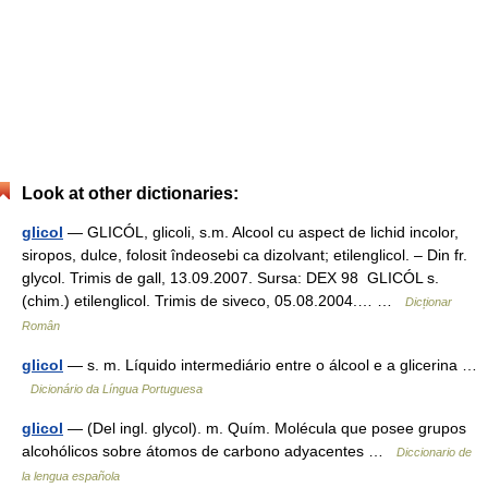
Look at other dictionaries:
glicol
— GLICÓL, glicoli, s.m. Alcool cu aspect de lichid incolor,
siropos, dulce, folosit îndeosebi ca dizolvant; etilenglicol. – Din fr.
glycol. Trimis de gall, 13.09.2007. Sursa: DEX 98 GLICÓL s.
(chim.) etilenglicol. Trimis de siveco, 05.08.2004.… …
Dicționar
Român
glicol
— s. m. Líquido intermediário entre o álcool e a glicerina …
Dicionário da Língua Portuguesa
glicol
— (Del ingl. glycol). m. Quím. Molécula que posee grupos
alcohólicos sobre átomos de carbono adyacentes …
Diccionario de
la lengua española