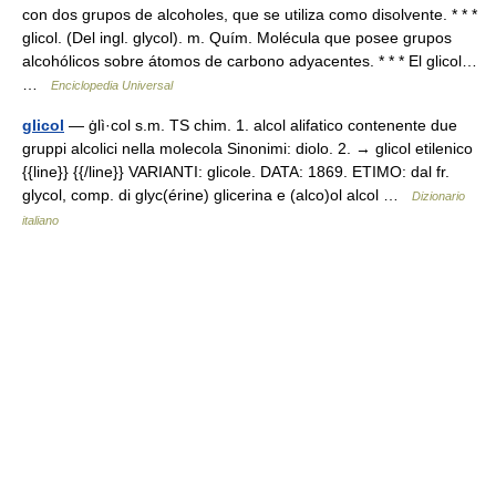
con dos grupos de alcoholes, que se utiliza como disolvente. * * *
glicol. (Del ingl. glycol). m. Quím. Molécula que posee grupos
alcohólicos sobre átomos de carbono adyacentes. * * * El glicol…
…
Enciclopedia Universal
glicol
— ġlì·col s.m. TS chim. 1. alcol alifatico contenente due
gruppi alcolici nella molecola Sinonimi: diolo. 2. → glicol etilenico
{{line}} {{/line}} VARIANTI: glicole. DATA: 1869. ETIMO: dal fr.
glycol, comp. di glyc(érine) glicerina e (alco)ol alcol …
Dizionario
italiano