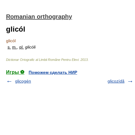
Romanian orthography
glicól
glicól
s.
m.
,
pl.
glicóli
Dictionar Ortografic al Limbii Române Pentru Elevi
.
2013
.
Игры ⚽
Поможем сделать НИР
glicogén
glicozídã