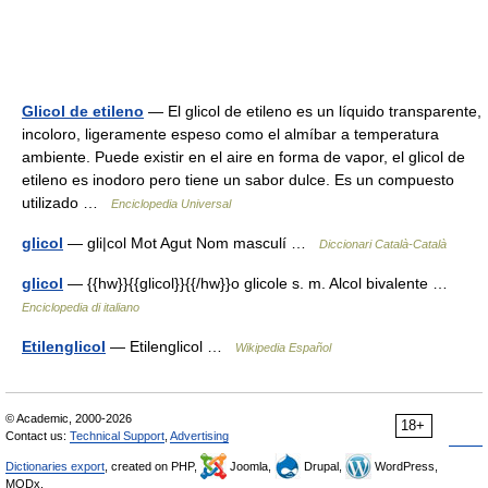
Glicol de etileno
— El glicol de etileno es un líquido transparente,
incoloro, ligeramente espeso como el almíbar a temperatura
ambiente. Puede existir en el aire en forma de vapor, el glicol de
etileno es inodoro pero tiene un sabor dulce. Es un compuesto
utilizado …
Enciclopedia Universal
glicol
— gli|col Mot Agut Nom masculí …
Diccionari Català-Català
glicol
— {{hw}}{{glicol}}{{/hw}}o glicole s. m. Alcol bivalente …
Enciclopedia di italiano
Etilenglicol
— Etilenglicol …
Wikipedia Español
© Academic, 2000-2026
18+
Contact us:
Technical Support
,
Advertising
Dictionaries export
, created on PHP,
Joomla,
Drupal,
WordPress,
MODx.